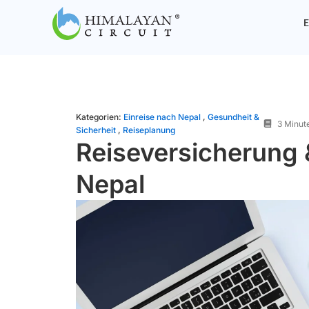
Skip
E
to
content
Kategorien:
Einreise nach Nepal
,
Gesundheit &
3 Minut
Sicherheit
,
Reiseplanung
Reiseversicherung &
Nepal