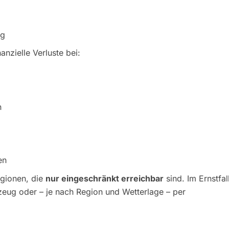
ng
anzielle Verluste bei:
n
en
egionen, die
nur eingeschränkt erreichbar
sind. Im Ernstfal
rzeug oder – je nach Region und Wetterlage – per