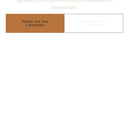
gestaltet, mit höchstem Komfort und authentischen
Begegnungen.
Planen Sie Ihre
Entdecken Sie
Luxusreise
Luxusreisen