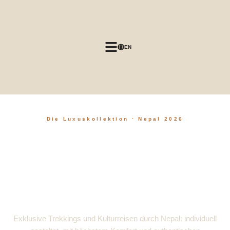
Skip
to
content
EN
Die Luxuskollektion · Nepal
2026
Exklusive Trekkings und Kulturreisen durch Nepal: individuell