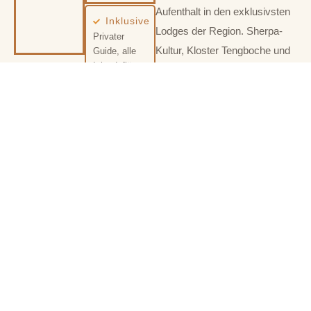
Aufenthalt in den exklusivsten
Inklusive
Lodges der Region. Sherpa-
Privater
Kultur, Kloster Tengboche und
Guide, alle
Inlandsflüge,
private Aussichtsterrassen auf
Lodges &
4.000 Metern.
Vollpension,
24/7
Privates Frühstück in
Concierge in
Tengboche
Kathmandu.
Zwei Nächte in einer
Bergsanktuar-Lodge
Hausbesuch bei einer Sherpa-
Familie
DAUER
NIVEAU
SAISON
14
Ambitioni
Herbst,
Tage
ert
Frühling
STARTPREIS AB
€ 4.496 Pro Person*
Kollektion · 03