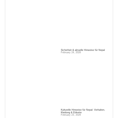
Sicherheit & aktuelle Hinweise für Nepal
February 24, 2026
Kulturelle Hinweise für Nepal: Verhalten,
Kleidung & Etikette
February 23, 2026