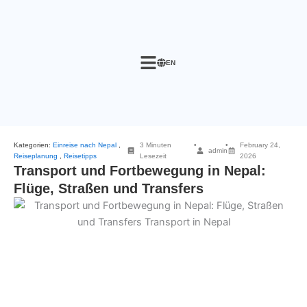
Skip
to
content
EN
Kategorien:
Einreise nach Nepal
,
3 Minuten
•
•
February 24,
admin
Reiseplanung
,
Reisetipps
Lesezeit
2026
Transport und Fortbewegung in Nepal:
Flüge, Straßen und Transfers