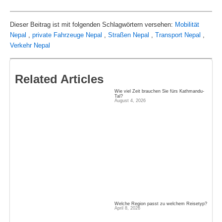
Dieser Beitrag ist mit folgenden Schlagwörtern versehen:
Mobilität
Nepal
,
private Fahrzeuge Nepal
,
Straßen Nepal
,
Transport Nepal
,
Verkehr Nepal
Related Articles
Wie viel Zeit brauchen Sie fürs Kathmandu-
Tal?
August 4, 2026
Welche Region passt zu welchem Reisetyp?
April 8, 2026