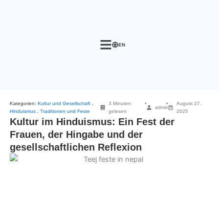
Skip
to
content
EN
Kategorien:
Kultur und Gesellschaft
,
3 Minuten
•
•
August 27,
admin
Hinduismus
,
Traditionen und Feste
gelesen
2025
Kultur im Hinduismus: Ein Fest der
Frauen, der Hingabe und der
gesellschaftlichen Reflexion