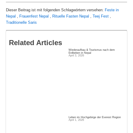
Dieser Beitrag ist mit folgenden Schlagwörtern versehen:
Feste in
Nepal
,
Frauenfest Nepal
,
Rituelle Fasten Nepal
,
Teej Fest
,
Traditionelle Saris
Related Articles
Wiederaufbau & Tourismus nach dem
Erdbeben in Nepal
April 3, 2026
Leben im Hochgebirge der Everest Region
April 1, 2026