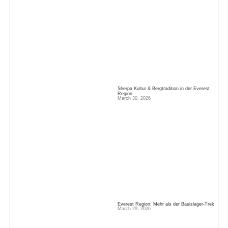
Sherpa Kultur & Bergtradition in der Everest
Region
March 30, 2026
Everest Region: Mehr als der Basislager‑Trek
March 29, 2026