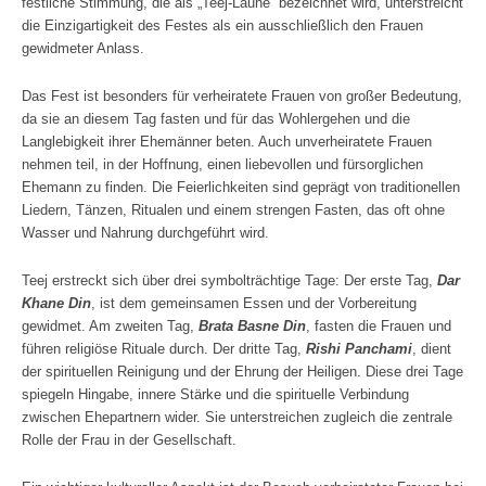
festliche Stimmung, die als „Teej-Laune“ bezeichnet wird, unterstreicht
die Einzigartigkeit des Festes als ein ausschließlich den Frauen
gewidmeter Anlass.
Das Fest ist besonders für verheiratete Frauen von großer Bedeutung,
da sie an diesem Tag fasten und für das Wohlergehen und die
Langlebigkeit ihrer Ehemänner beten. Auch unverheiratete Frauen
nehmen teil, in der Hoffnung, einen liebevollen und fürsorglichen
Ehemann zu finden. Die Feierlichkeiten sind geprägt von traditionellen
Liedern, Tänzen, Ritualen und einem strengen Fasten, das oft ohne
Wasser und Nahrung durchgeführt wird.
Teej erstreckt sich über drei symbolträchtige Tage: Der erste Tag,
Dar
Khane Din
, ist dem gemeinsamen Essen und der Vorbereitung
gewidmet. Am zweiten Tag,
Brata Basne Din
, fasten die Frauen und
führen religiöse Rituale durch. Der dritte Tag,
Rishi Panchami
, dient
der spirituellen Reinigung und der Ehrung der Heiligen. Diese drei Tage
spiegeln Hingabe, innere Stärke und die spirituelle Verbindung
zwischen Ehepartnern wider. Sie unterstreichen zugleich die zentrale
Rolle der Frau in der Gesellschaft.