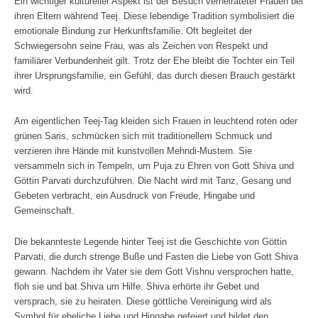
Ein wichtiger kultureller Aspekt ist der Besuch verheirateter Frauen bei
ihren Eltern während Teej. Diese lebendige Tradition symbolisiert die
emotionale Bindung zur Herkunftsfamilie. Oft begleitet der
Schwiegersohn seine Frau, was als Zeichen von Respekt und
familiärer Verbundenheit gilt. Trotz der Ehe bleibt die Tochter ein Teil
ihrer Ursprungsfamilie, ein Gefühl, das durch diesen Brauch gestärkt
wird.
Am eigentlichen Teej-Tag kleiden sich Frauen in leuchtend roten oder
grünen Saris, schmücken sich mit traditionellem Schmuck und
verzieren ihre Hände mit kunstvollen Mehndi-Mustern. Sie
versammeln sich in Tempeln, um Puja zu Ehren von Gott Shiva und
Göttin Parvati durchzuführen. Die Nacht wird mit Tanz, Gesang und
Gebeten verbracht, ein Ausdruck von Freude, Hingabe und
Gemeinschaft.
Die bekannteste Legende hinter Teej ist die Geschichte von Göttin
Parvati, die durch strenge Buße und Fasten die Liebe von Gott Shiva
gewann. Nachdem ihr Vater sie dem Gott Vishnu versprochen hatte,
floh sie und bat Shiva um Hilfe. Shiva erhörte ihr Gebet und
versprach, sie zu heiraten. Diese göttliche Vereinigung wird als
Symbol für eheliche Liebe und Hingabe gefeiert und bildet den