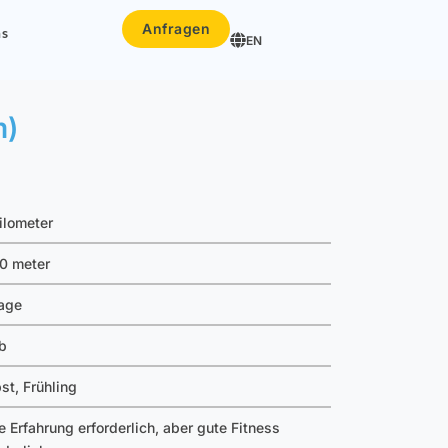
Anfragen
ns
EN
m)
ilometer
0 meter
age
b
st, Frühling
e Erfahrung erforderlich, aber gute Fitness