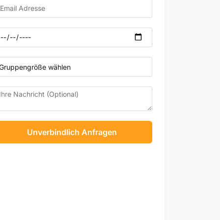
ail
te
oup
ze
ssage
Unverbindlich Anfragen