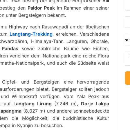
0 m. 1949 bestieg der legendäre Bergforscher
Bill
Em
 bestieg den
Paldor Peak
im Rahmen einer seiner
ion unter Bergsteigern bekannt.
Da
mu Highway nach Rasuwagadi an der tibetischen
 zum
Langtang-Trekking
, erreichen. Verschiedene
Gr
chwarzbären, Himalaya-Tahr, Languren, Ghorale,
Si
 Pandas
sowie zahlreiche Bäume wie Eichen,
Me
en verleihen dem Nationalpark eine reiche Flora
rmatha-Nationalpark, und auch die Südseite weist
Gipfel- und Bergsteigen eine hervorragende
ausforderungen bietet. Bergsteiger sollten jedoch
 und Willenskraft verfügen. Vom Yala Peak aus
ck auf
Langtang Lirung
(7.246 m),
Dorje Lakpa
hapangma
(8.027 m) und andere schneebedeckte
dem die Möglichkeit, die buddhistische Kultur
ompa in Kyanjin zu besuchen.