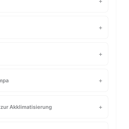
+
n Kathmandu nach Syaprubesi und bewundern
or die langen Wandertage beginnen.
+
ma Hotel, wobei wir am Fluss Bhote Koshi und
durch ein Dorf kommen.
+
 Hotel über Ghodatabela nach Langtang. In
ersten. Wir machen eine Mittagspause im
+
mpa
iterreisen.
h kleine Dörfer und Weiden. Wir überqueren
angjin Gompa erreichen. Dort gibt es ein
+
 zur Akklimatisierung
heutige Tag bietet auch tolle Fotomomente.
n, Erkunden und Ausruhen. Um den Schwung