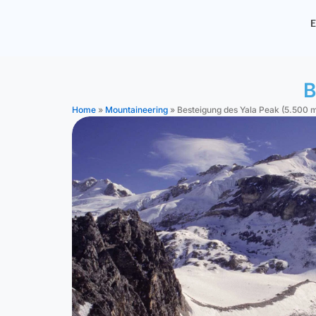
Skip
E
to
content
B
Home
»
Mountaineering
»
Besteigung des Yala Peak (5.500 