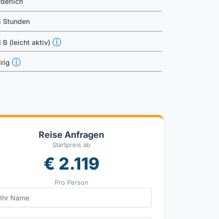
rderlich
8 Stunden
ⓘ
 B (leicht aktiv)
ⓘ
rig
Reise Anfragen
Startpreis ab
€ 2.119
Pro Person
ame