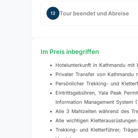
Heute fahren wir etwa sechs Stunden 
Kathmandu steht Ihnen der Rest des Ta
Tour beendet und Abreise
12
Unser Support-Team bringt Sie zu Ihr
GLÜCKWUNSCH!!!
Im Preis inbegriffen
Hotelunterkunft in Kathmandu mit 
Privater Transfer von Kathmandu
Persönlicher Trekking- und Kletter
Eintrittsgebühren, Yala Peak Perm
Information Management System (
Alle 3 Mahlzeiten während des Tre
Alle wichtigen Kletterausrüstungen
Trekking- und Kletterführer, Träge