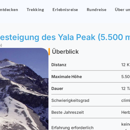
ntdecken
Trekking
Erlebnisreise
Rundreise
Über u
esteigung des Yala Peak (5.500 
m)
Überblick
Distanz
12 K
Maximale Höhe
5.50
Dauer
12 T
Schwierigkeitsgrad
clim
Beste Jahreszeit
Herb
kein
Erfahrung erforderlich