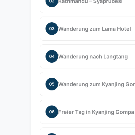
Kathmandu – Syaprubesi
02
Genießen Sie die malerische Fahrt vo
Sie die wunderschöne Landschaft, bev
Wanderung zum Lama Hotel
03
Tag 3 führt uns von Syabrubesi zum La
Langtang Khola entlang wandern und 
Wanderung nach Langtang
04
Heute wandern wir 6 Stunden vom Lama
Ghodatabela trennt sich der Weg vom 
Wanderung zum Kyanjing Go
05
Thangsyep, bevor wir nach Langtang we
Der heutige Weg führt allmählich durc
mehrere Bäche, bis wir die Siedlung Ky
Freier Tag in Kyanjing Gompa
06
kleines Kloster und eine Käserei. Der 
Heute ist ein Tag zum Akklimatisiere