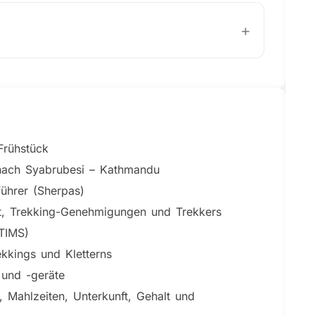
zurück nach Kathmandu. Nach der Ankunft in
ges zur freien Verfügung.
+
em Flug zum Flughafen. HERZLICHEN
Frühstück
 nach Syabrubesi – Kathmandu
führer (Sherpas)
it, Trekking-Genehmigungen und Trekkers
TIMS)
kkings und Kletterns
 und -geräte
r, Mahlzeiten, Unterkunft, Gehalt und