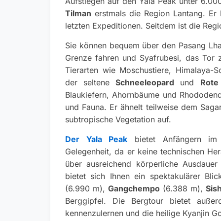
Aufstiegen auf den Yala Peak unter 6.00
Tilman
erstmals die Region Lantang. Er
letzten Expeditionen. Seitdem ist die Reg
Sie können bequem über den Pasang Lha
Grenze fahren und Syafrubesi, das Tor
Tierarten wie Moschustiere, Himalaya-S
der seltene
Schneeleopard
und
Rote
Blaukiefern, Ahornbäume und Rhododendr
und Fauna. Er ähnelt teilweise dem Saga
subtropische Vegetation auf.
Der Yala Peak
bietet Anfängern im 
Gelegenheit, da er keine technischen Her
über ausreichend körperliche Ausdauer
bietet sich Ihnen ein spektakulärer Bli
(6.990 m),
Gangchempo
(6.388 m),
Sis
Berggipfel. Die Bergtour bietet außer
kennenzulernen und die heilige Kyanjin G