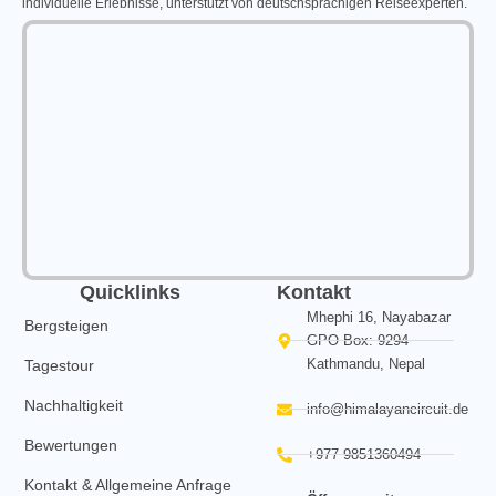
individuelle Erlebnisse, unterstützt von deutschsprachigen Reiseexperten.
Quicklinks
Kontakt
Mhephi 16, Nayabazar
Bergsteigen
GPO Box: 9294
Kathmandu, Nepal
Tagestour
Nachhaltigkeit
info@himalayancircuit.de
Bewertungen
+977 9851360494
Kontakt & Allgemeine Anfrage