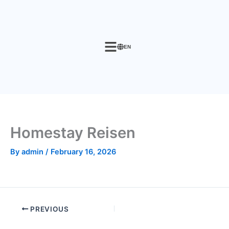
Skip
to
content
EN
Homestay Reisen
By
admin
/
February 16, 2026
PREVIOUS