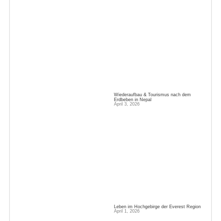
Wiederaufbau & Tourismus nach dem
Erdbeben in Nepal
April 3, 2026
Leben im Hochgebirge der Everest Region
April 1, 2026