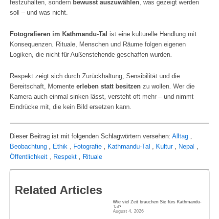
festzuhalten, sondern
bewusst auszuwählen
, was gezeigt werden
soll – und was nicht.
Fotografieren im Kathmandu-Tal
ist eine kulturelle Handlung mit
Konsequenzen. Rituale, Menschen und Räume folgen eigenen
Logiken, die nicht für Außenstehende geschaffen wurden.
Respekt zeigt sich durch Zurückhaltung, Sensibilität und die
Bereitschaft, Momente
erleben statt besitzen
zu wollen. Wer die
Kamera auch einmal sinken lässt, versteht oft mehr – und nimmt
Eindrücke mit, die kein Bild ersetzen kann.
Dieser Beitrag ist mit folgenden Schlagwörtern versehen:
Alltag
,
Beobachtung
,
Ethik
,
Fotografie
,
Kathmandu‑Tal
,
Kultur
,
Nepal
,
Öffentlichkeit
,
Respekt
,
Rituale
Related Articles
Wie viel Zeit brauchen Sie fürs Kathmandu-
Tal?
August 4, 2026