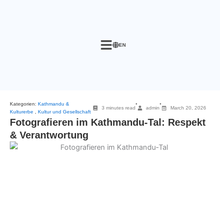
Skip
to
content
EN
Kategorien:
Kathmandu &
•
•
3 minutes read
admin
March 20, 2026
Kulturerbe
,
Kultur und Gesellschaft
Fotografieren im Kathmandu-Tal: Respekt
& Verantwortung