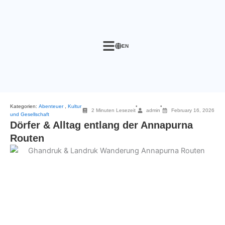
Skip
to
content
EN
Kategorien:
Abenteuer
,
Kultur
•
•
2 Minuten Lesezeit
admin
February 16, 2026
und Gesellschaft
Dörfer & Alltag entlang der Annapurna
Routen