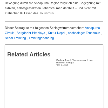
Bewegung durch die Annapurna Region zugleich eine Begegnung mit
aktiven, selbstgestalteten Lebensräumen darstellt – und nicht mit
statischen Kulissen des Tourismus.
Dieser Beitrag ist mit folgenden Schlagwörtern versehen:
Annapurna
Circuit
,
Bergdörfer Himalaya
,
Kultur Nepal
,
nachhaltiger Tourismus
,
Nepal Trekking
,
Trekkingerfahrung
Related Articles
Wiederaufbau & Tourismus nach dem
Erdbeben in Nepal
April 3, 2026