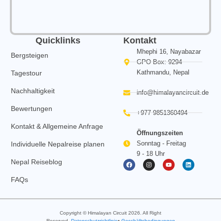
Quicklinks
Kontakt
Mhephi 16, Nayabazar
Bergsteigen
GPO Box: 9294
Kathmandu, Nepal
Tagestour
Nachhaltigkeit
info@himalayancircuit.de
Bewertungen
+977 9851360494
Kontakt & Allgemeine Anfrage
Öffnungszeiten
Sonntag - Freitag
Individuelle Nepalreise planen
9 - 18 Uhr
F
I
Y
L
Nepal Reiseblog
a
n
o
i
c
s
u
n
e
t
t
k
FAQs
b
a
u
e
o
g
b
d
o
r
e
i
k
a
n
m
Copyright © Himalayan Circuit
2026
. All Right
Reserved.
Datenschutzrichtlinie
•
Geschäftsbedingungen