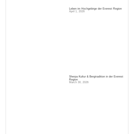
Leben im Hochgebirge der Everest Region
April 1, 2026
Sherpa Kultur & Bergtradition in der Everest
Region
March 30, 2026