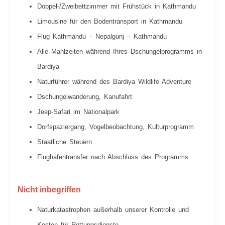
Sie dort durch die lokalen Märkte in Thamel
Doppel-/Zweibettzimmer mit Frühstück in Kathmandu
atemberaubenden Berge und die einzigartige
und kaufen Sie Souvenirs ein, wenn Sie
Limousine für den Bodentransport in Kathmandu
Natur.
möchten oder genießen Sie einen guten Kaffee
in einem der vielen Cafés und Bars. Genießen
Flug Kathmandu – Nepalgunj – Kathmandu
Sie Ihre restliche Zeit in Nepal in Ruhe!
Alle Mahlzeiten während Ihres Dschungelprogramms in
Bardiya
Naturführer während des Bardiya Wildlife Adventure
Dschungelwanderung, Kanufahrt
Jeep-Safari im Nationalpark
Dorfspaziergang, Vogelbeobachtung, Kulturprogramm
Staatliche Steuern
Flughafentransfer nach Abschluss des Programms
Nicht inbegriffen
Naturkatastrophen außerhalb unserer Kontrolle und
Kosten für Rettungsdienste