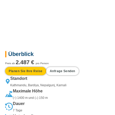
Überblick
2.487 €
Preis
ab
pro Person
Planen Sie Ihre Reise
Anfrage Senden
Standort
Kathmandu, Bardiya, Nepalgunj, Karnali
Maximale Höhe
(↑) 1400 m und (↓) 150 m
Dauer
7 Tage