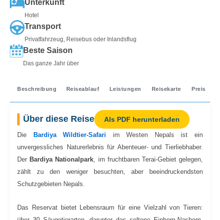
Unterkunft
Hotel
Transport
Privatfahrzeug, Reisebus oder Inlandsflug
Beste Saison
Das ganze Jahr über
Beschreibung
Reiseablauf
Leistungen
Reisekarte
Preis
Über diese Reise
Als PDF herunterladen
Die
Bardiya Wildtier-Safari
im Westen Nepals ist ein
unvergessliches Naturerlebnis für Abenteuer- und Tierliebhaber.
Der
Bardiya Nationalpark
, im fruchtbaren Terai-Gebiet gelegen,
zählt zu den weniger besuchten, aber beeindruckendsten
Schutzgebieten Nepals.
Das Reservat bietet Lebensraum für eine Vielzahl von Tieren:
über 30 Säugetierarten, darunter das seltene Einhorn-Nashorn,