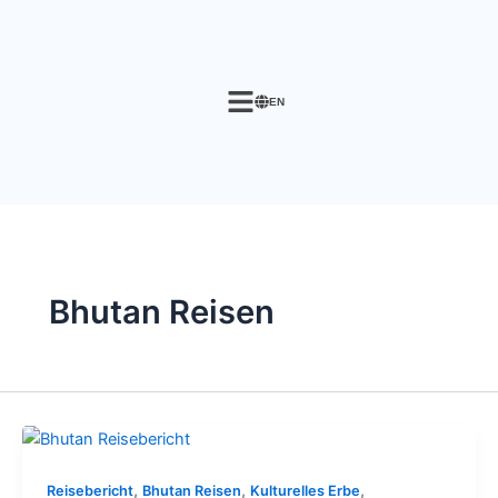
Skip
to
content
EN
Bhutan Reisen
,
,
,
Reisebericht
Bhutan Reisen
Kulturelles Erbe